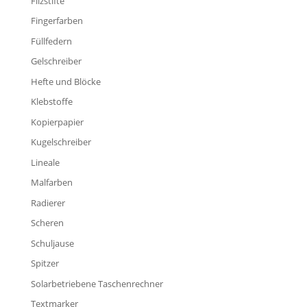
Filzstifte
Fingerfarben
Füllfedern
Gelschreiber
Hefte und Blöcke
Klebstoffe
Kopierpapier
Kugelschreiber
Lineale
Malfarben
Radierer
Scheren
Schuljause
Spitzer
Solarbetriebene Taschenrechner
Textmarker